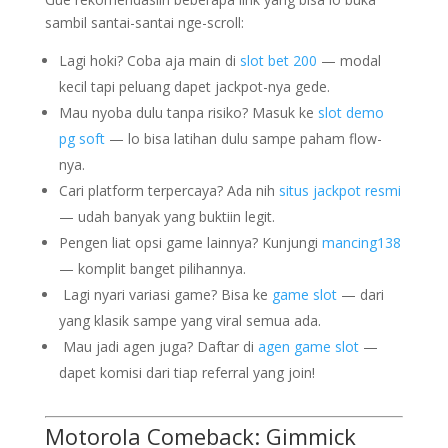
sambil santai-santai nge-scroll:
Lagi hoki? Coba aja main di
slot bet 200
— modal
kecil tapi peluang dapet jackpot-nya gede.
Mau nyoba dulu tanpa risiko? Masuk ke
slot demo
pg soft
— lo bisa latihan dulu sampe paham flow-
nya.
Cari platform terpercaya? Ada nih
situs jackpot resmi
— udah banyak yang buktiin legit.
Pengen liat opsi game lainnya? Kunjungi
mancing138
— komplit banget pilihannya.
️ Lagi nyari variasi game? Bisa ke
game slot
— dari
yang klasik sampe yang viral semua ada.
‍ Mau jadi agen juga? Daftar di
agen game slot
—
dapet komisi dari tiap referral yang join!
Motorola Comeback: Gimmick