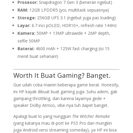
Prosesor:
Snapdragon 7 Gen 3 (beneran ngebut)
RAM:
12GB LPDDR5 (yoi, multitask sepuasnya)
Storage:
256GB UFS 3.1 (ngebut juga pas loading)
Layar:
6.7 inci pOLED, HDR10+, refresh rate 144Hz
Kamera:
50MP + 13MP ultrawide + 2MP depth,
selfie 50MP
Baterai:
4600 mAh + 125W fast charging (isi 15
menit buat seharian!)
Worth It Buat Gaming? Banget.
Gue udah coba mainin beberapa game berat. Honestly,
ini HP kayak dibuat buat gaming juga. Suhu adem, gak
gampang throttling, dan karena layarnya gede +
speaker Dolby Atmos, vibe-nya tuh dapet banget.
Apalagi buat lo yang nungguin
The Witcher Remake
(yang katanya mau di-port ke PS5 Pro dan mungkin
juga Android versi streaming someday), ya HP ini bisa